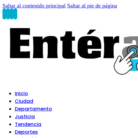
Saltar al contenido principal
Saltar al pie de página
Inicio
Ciudad
Departamento
Justicia
Tendencia
Deportes