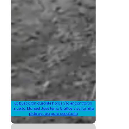
Lo buscaron durante horas y lo encontraron
muerto: Manuel José tenía 5 años y su familia
pide ayuda para sepultarlo