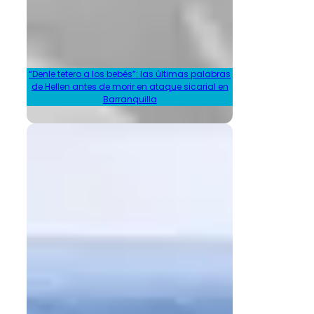
“Denle tetero a los bebés”: las últimas palabras
de Hellen antes de morir en ataque sicarial en
Barranquilla