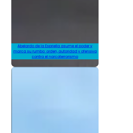
Abelardo de la Espriella asume el poder y
marca su rumbo: orden, autoridad y ofensiva
contra el narcoterrorismo