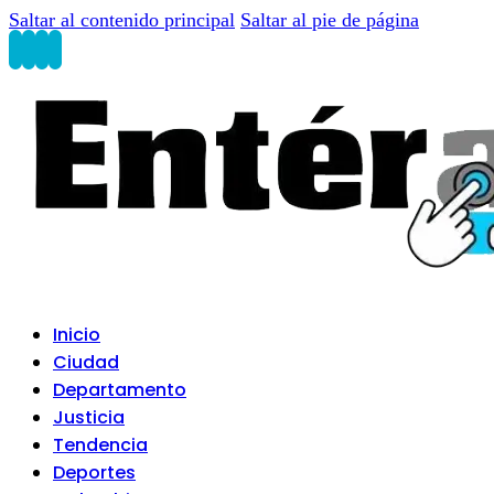
Saltar al contenido principal
Saltar al pie de página
Inicio
Ciudad
Departamento
Justicia
Tendencia
Deportes