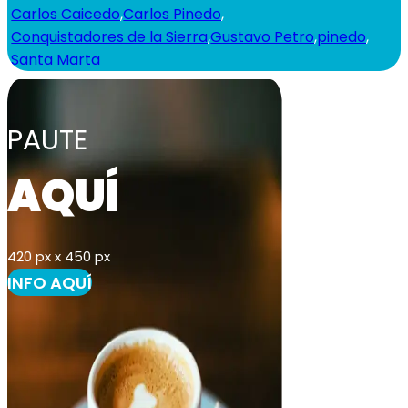
Carlos Caicedo
,
Carlos Pinedo
,
Conquistadores de la Sierra
,
Gustavo Petro
,
pinedo
,
Santa Marta
PAUTE
AQUÍ
420 px x 450 px
INFO AQUÍ