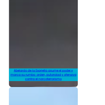
Abelardo de la Espriella asume el poder y
marca su rumbo: orden, autoridad y ofensiva
contra el narcoterrorismo