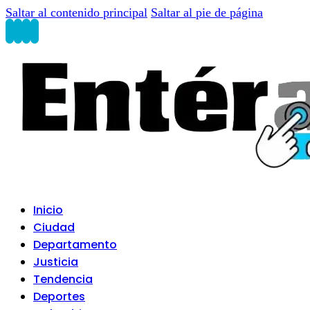
Saltar al contenido principal
Saltar al pie de página
Inicio
Ciudad
Departamento
Justicia
Tendencia
Deportes