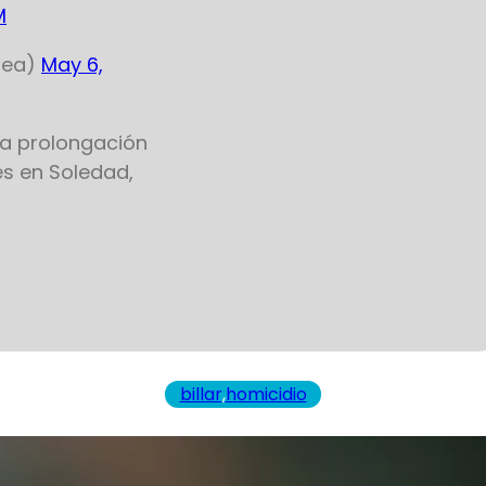
M
inea)
May 6,
la prolongación
les en Soledad,
billar
,
homicidio