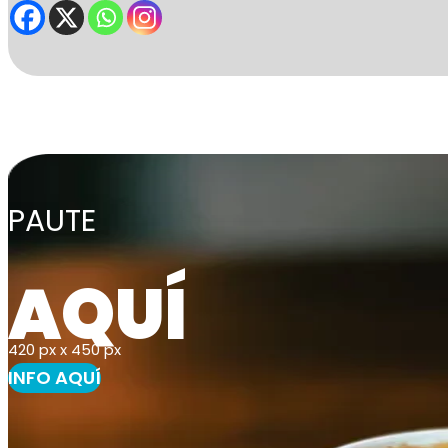
PAUTE
AQUÍ
420 px x 450 px
INFO AQUÍ