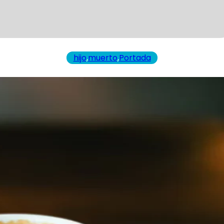
hijo
,
muerto
,
Portada