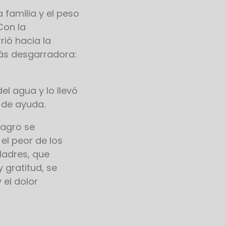
 familia y el peso
Con la
ió hacia la
ás desgarradora:
el agua y lo llevó
a de ayuda.
lagro se
l peor de los
 Madres, que
 gratitud, se
 el dolor