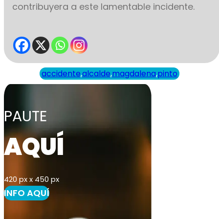
contribuyera a este lamentable incidente.
accidente
,
alcalde
,
magdalena
,
pinto
PAUTE
AQUÍ
420 px x 450 px
INFO AQUÍ