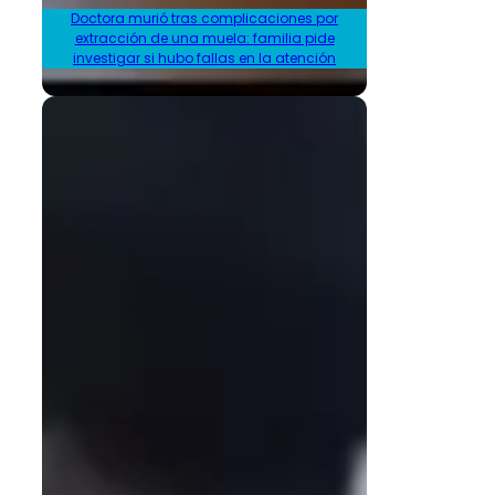
Doctora murió tras complicaciones por
extracción de una muela: familia pide
investigar si hubo fallas en la atención