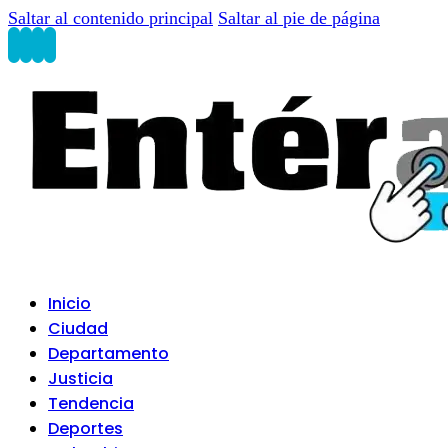
Saltar al contenido principal
Saltar al pie de página
Inicio
Ciudad
Departamento
Justicia
Tendencia
Deportes