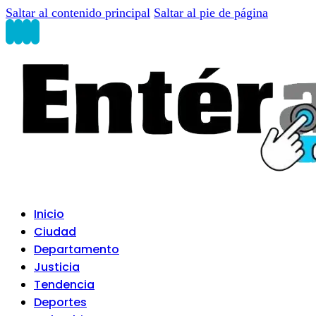
Saltar al contenido principal
Saltar al pie de página
Inicio
Ciudad
Departamento
Justicia
Tendencia
Deportes