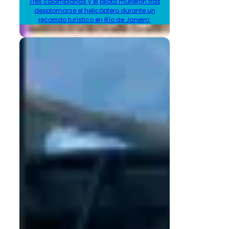
Tres colombianas y el piloto murieron tras
desplomarse el helicóptero durante un
recorrido turístico en Río de Janeiro