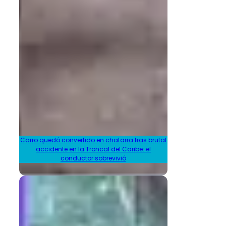
Carro quedó convertido en chatarra tras brutal
accidente en la Troncal del Caribe: el
conductor sobrevivió