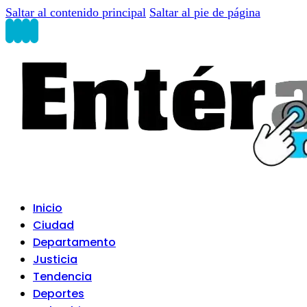
Saltar al contenido principal
Saltar al pie de página
Inicio
Ciudad
Departamento
Justicia
Tendencia
Deportes