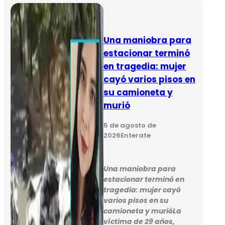
Una maniobra para
estacionar terminó
en tragedia: mujer
cayó varios pisos en
su camioneta y
murió
5 de agosto de
2026
Enterate
Una maniobra para
estacionar terminó en
tragedia: mujer cayó
varios pisos en su
camioneta y murióLa
víctima de 29 años,