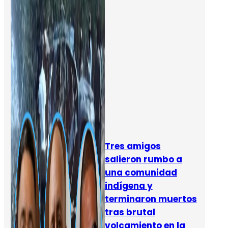
Tres amigos
salieron rumbo a
una comunidad
indígena y
terminaron muertos
tras brutal
volcamiento en la