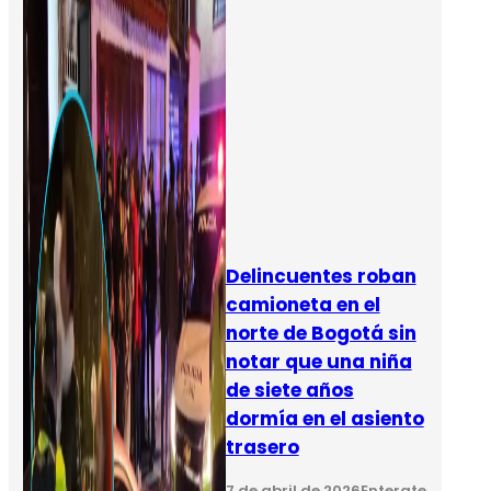
Delincuentes roban
camioneta en el
norte de Bogotá sin
notar que una niña
de siete años
dormía en el asiento
trasero
7 de abril de 2026
Enterate