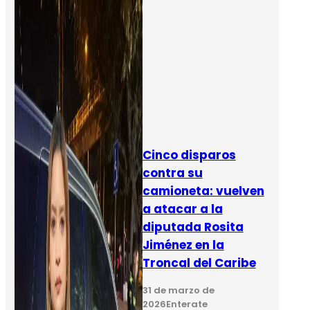
Cinco disparos
contra su
camioneta: vuelven
a atacar a la
diputada Rosita
Jiménez en la
Troncal del Caribe
31 de marzo de
2026
Enterate