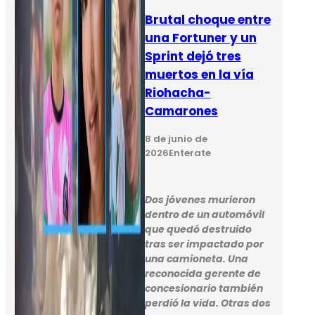
Brutal choque entre
una Fortuner y un
Sprint dejó tres
muertos en la vía
Riohacha-
Camarones
8 de junio de
2026
Enterate
Dos jóvenes murieron
dentro de un automóvil
que quedó destruido
tras ser impactado por
una camioneta. Una
reconocida gerente de
concesionario también
perdió la vida. Otras dos