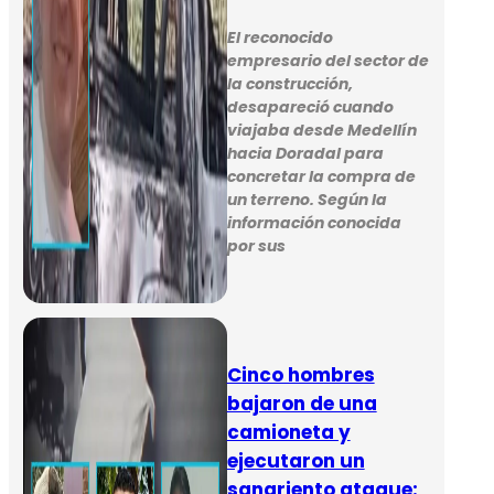
El reconocido
empresario del sector de
la construcción,
desapareció cuando
viajaba desde Medellín
hacia Doradal para
concretar la compra de
un terreno. Según la
información conocida
por sus
Cinco hombres
bajaron de una
camioneta y
ejecutaron un
sangriento ataque: