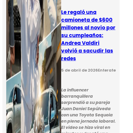
Le regaló una
camioneta de $600
millones al novio por
su cumpleaños:
Andrea Valdiri
volvió a sacudir las
redes
5 de abril de 2026
Enterate
La influencer
barranquillera
sorprendió a su pareja
Juan Daniel Sepúlveda
con una Toyota Sequoia
en plena jornada laboral.
El video se hizo viral en