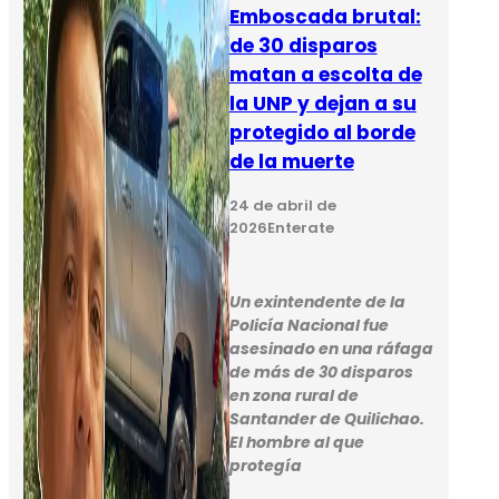
Emboscada brutal:
de 30 disparos
matan a escolta de
la UNP y dejan a su
protegido al borde
de la muerte
24 de abril de
2026
Enterate
Un exintendente de la
Policía Nacional fue
asesinado en una ráfaga
de más de 30 disparos
en zona rural de
Santander de Quilichao.
El hombre al que
protegía