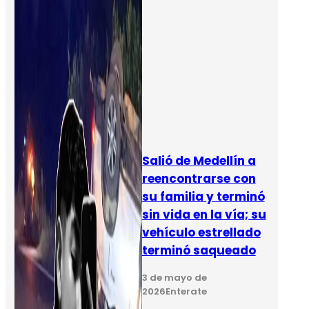
Salió de Medellín a
reencontrarse con
su familia y terminó
sin vida en la vía; su
vehículo estrellado
terminó saqueado
3 de mayo de
2026
Enterate