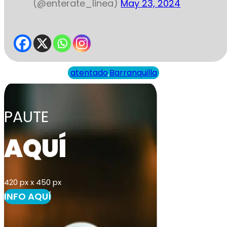
(@enterate_linea)
May 23, 2024
atentado
,
Barranquilla
PAUTE
AQUÍ
420 px x 450 px
INFO AQUÍ