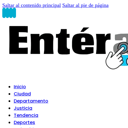
Saltar al contenido principal
Saltar al pie de página
Inicio
Ciudad
Departamento
Justicia
Tendencia
Deportes