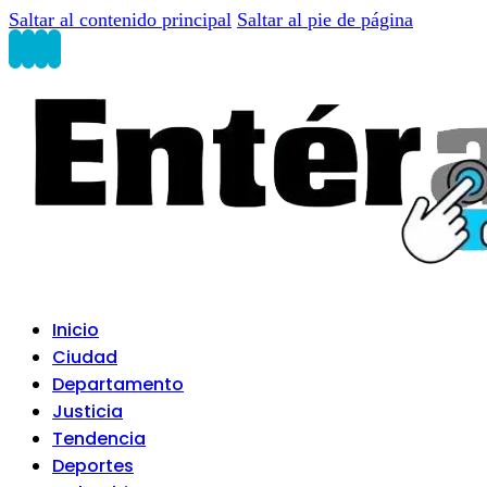
Saltar al contenido principal
Saltar al pie de página
Inicio
Ciudad
Departamento
Justicia
Tendencia
Deportes