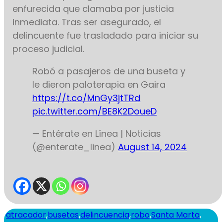
enfurecida que clamaba por justicia
inmediata. Tras ser asegurado, el
delincuente fue trasladado para iniciar su
proceso judicial.
Robó a pasajeros de una buseta y
le dieron paloterapia en Gaira
https://t.co/MnGy3jtTRd
pic.twitter.com/BE8K2DoueD
— Entérate en Línea | Noticias
(@enterate_linea)
August 14, 2024
atracador
,
busetas
,
delincuencia
,
robo
,
Santa Marta
,