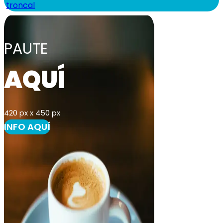
troncal
PAUTE
AQUÍ
420 px x 450 px
INFO AQUÍ