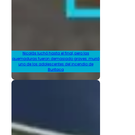
Nicolás luchó hasta el final, pero las
quemaduras fueron demasiado graves: murió
uno de los adolescentes del incendio de
Buritaca