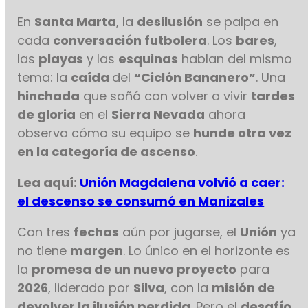
En
Santa Marta
, la
desilusión
se palpa en
cada
conversación futbolera
. Los
bares
,
las
playas
y las
esquinas
hablan del mismo
tema: la
caída
del
“Ciclón Bananero”
. Una
hinchada
que soñó con volver a vivir
tardes
de gloria
en el
Sierra Nevada
ahora
observa cómo su equipo se
hunde otra vez
en la categoría de ascenso
.
Lea aquí:
Unión Magdalena volvió a caer:
el descenso se consumó en Manizales
Con tres
fechas
aún por jugarse, el
Unión
ya
no tiene
margen
. Lo único en el horizonte es
la
promesa de un nuevo proyecto
para
2026
, liderado por
Silva
, con la
misión de
devolver la ilusión perdida
. Pero el
desafío