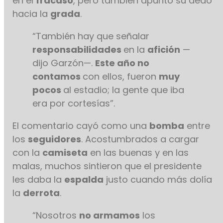
en el
fracaso
, pero también apuntó su dedo
hacia la
grada
.
“También hay que señalar
responsabilidades
en la
afición
—
dijo Garzón—.
Este año no
contamos
con ellos, fueron
muy
pocos
al estadio; la gente que iba
era por cortesías”.
El comentario cayó como una
bomba
entre
los
seguidores
. Acostumbrados a cargar
con la
camiseta
en las buenas y en las
malas, muchos sintieron que el presidente
les daba la
espalda
justo cuando más dolía
la
derrota
.
“Nosotros
no armamos
los