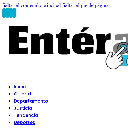
Saltar al contenido principal
Saltar al pie de página
Inicio
Ciudad
Departamento
Justicia
Tendencia
Deportes