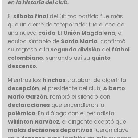
en la historia del club.
El
silbato final
del último partido fue más
que un cierre de temporada: fue el eco de
una nueva
caída
. El
Unión Magdalena
, el
equipo símbolo de
Santa Marta
, confirmó
su regreso a la
segunda división
del
fútbol
colombiano
, sumando así su
quinto
descenso
.
Mientras los
hinchas
trataban de digerir la
decepción
, el presidente del club,
Alberto
Mario Garzón
, rompió el silencio con
declaraciones
que encendieron la
polémica
. En diálogo con el periodista
Willinton Narváez
, el dirigente aceptó que
malas decisiones deportivas
fueron clave