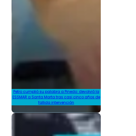
Petro cumplió su palabra a Pinedo: devolvió la
ESSMAR a Santa Marta tras casi cinco años de
fallida intervención