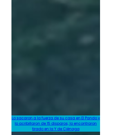
Lo sacaron a la fuerza de su casa en El Pando y
lo acribillaron de 15 disparos; lo encontraron
tirado en la Y de Ciénaga