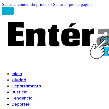
Saltar al contenido principal
Saltar al pie de página
Inicio
Ciudad
Departamento
Justicia
Tendencia
Deportes