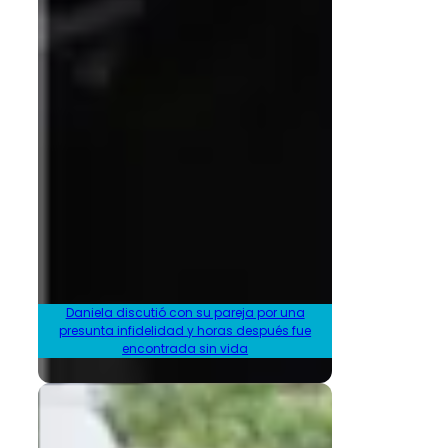
Daniela discutió con su pareja por una
presunta infidelidad y horas después fue
encontrada sin vida