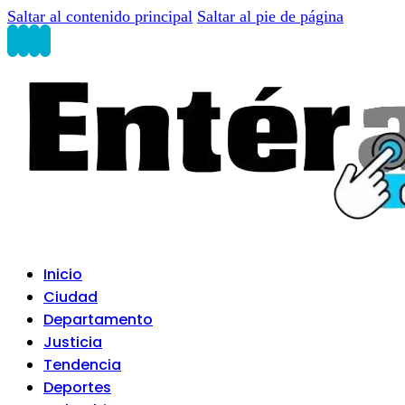
Saltar al contenido principal
Saltar al pie de página
Inicio
Ciudad
Departamento
Justicia
Tendencia
Deportes