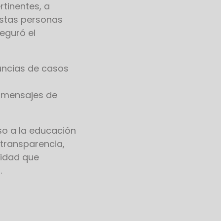
tinentes, a
estas personas
seguró el
uncias de casos
 mensajes de
so a la educación
 transparencia,
lidad que
.