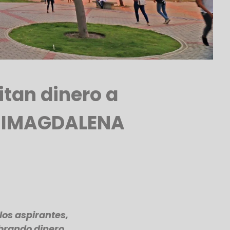
itan dinero a
UNIMAGDALENA
los aspirantes,
brando dinero