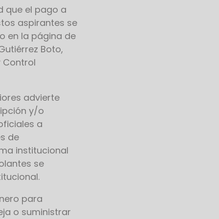
ad que el pago a
stos aspirantes se
ado en la página de
Gutiérrez Boto,
 Control
iores advierte
ipción y/o
ficiales a
és de
a institucional
olantes se
tucional.
inero para
eja o suministrar