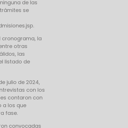
ninguna de las
trámites se
misiones.jsp.
el cronograma, la
entre otras
lidos, las
l listado de
e julio de 2024,
trevistas con los
nes contaron con
 a los que
ra fase.
ueron convocadas