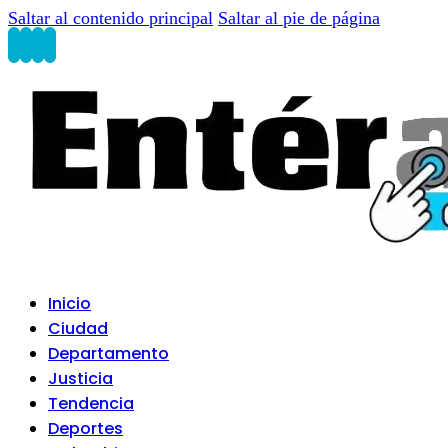
Saltar al contenido principal
Saltar al pie de página
Inicio
Ciudad
Departamento
Justicia
Tendencia
Deportes