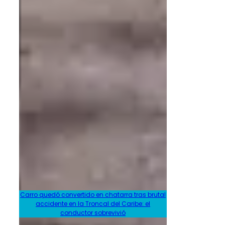
Carro quedó convertido en chatarra tras brutal
accidente en la Troncal del Caribe: el
conductor sobrevivió