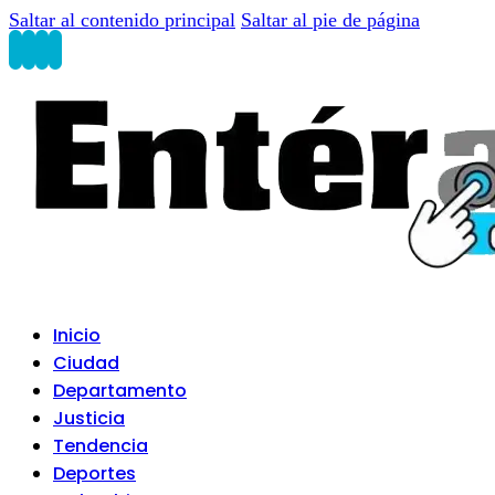
Saltar al contenido principal
Saltar al pie de página
Inicio
Ciudad
Departamento
Justicia
Tendencia
Deportes