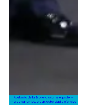
Abelardo de la Espriella asume el poder y
marca su rumbo: orden, autoridad y ofensiva