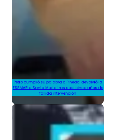
Petro cumplió su palabra a Pinedo: devolvió la
ESSMAR a Santa Marta tras casi cinco años de
fallida intervención