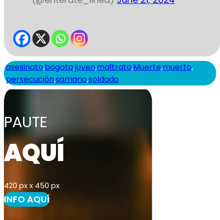
asesinato
,
bogota
,
joven
,
maltrato
,
Muerte
,
muerto
,
persecución
,
samario
,
soldado
PAUTE
AQUÍ
420 px x 450 px
INFO AQUÍ