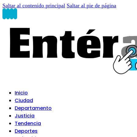
Saltar al contenido principal
Saltar al pie de página
Inicio
Ciudad
Departamento
Justicia
Tendencia
Deportes