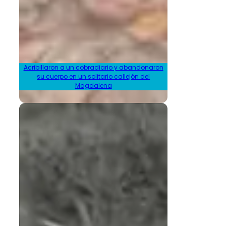
Acribillaron a un cobradiario y abandonaron
su cuerpo en un solitario callejón del
Magdalena