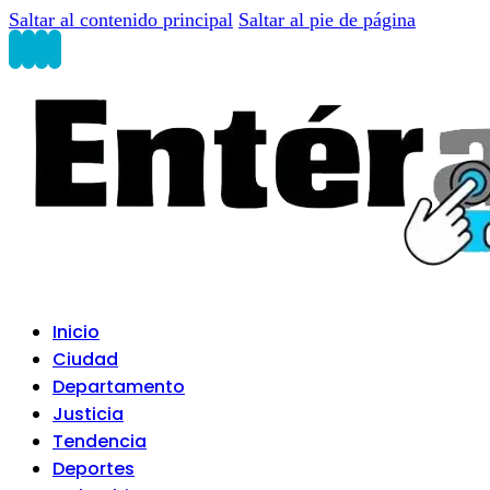
Saltar al contenido principal
Saltar al pie de página
Inicio
Ciudad
Departamento
Justicia
Tendencia
Deportes