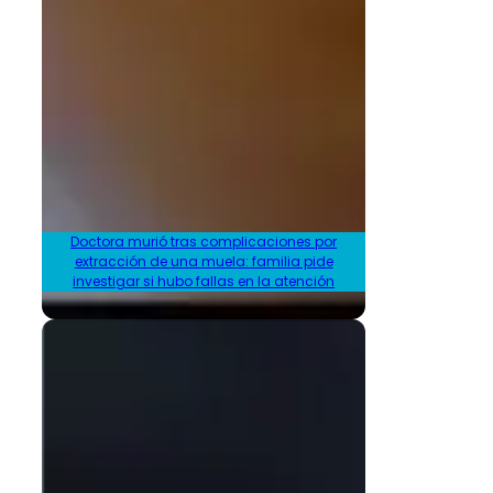
Doctora murió tras complicaciones por
extracción de una muela: familia pide
investigar si hubo fallas en la atención