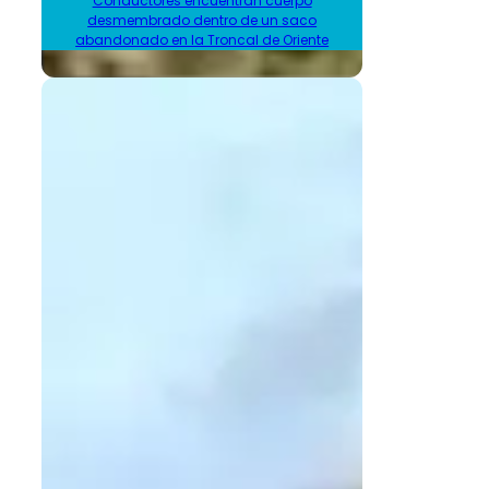
Conductores encuentran cuerpo
desmembrado dentro de un saco
abandonado en la Troncal de Oriente