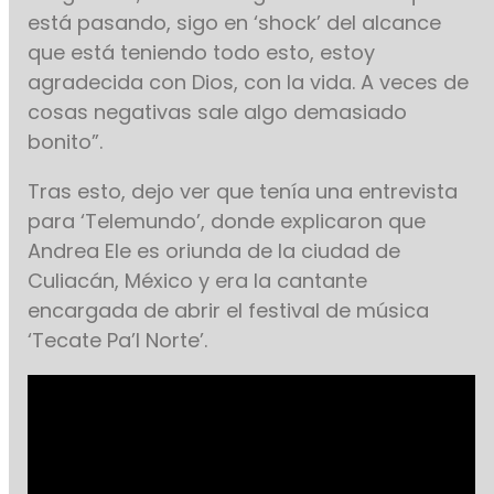
está pasando, sigo en ‘shock’ del alcance
que está teniendo todo esto, estoy
agradecida con Dios, con la vida. A veces de
cosas negativas sale algo demasiado
bonito”.
Tras esto, dejo ver que tenía una entrevista
para ‘Telemundo’, donde explicaron que
Andrea Ele es oriunda de la ciudad de
Culiacán, México y era la cantante
encargada de abrir el festival de música
‘Tecate Pa’l Norte’.