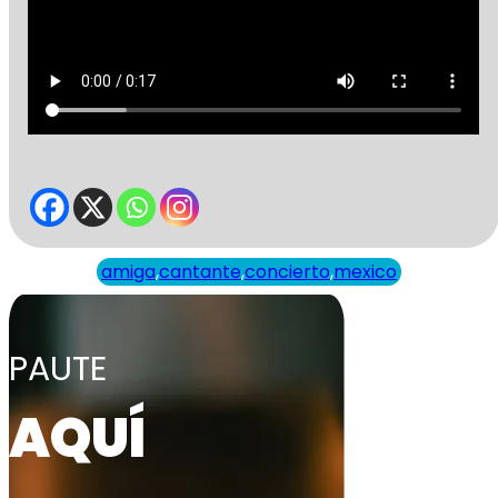
amiga
,
cantante
,
concierto
,
mexico
PAUTE
AQUÍ