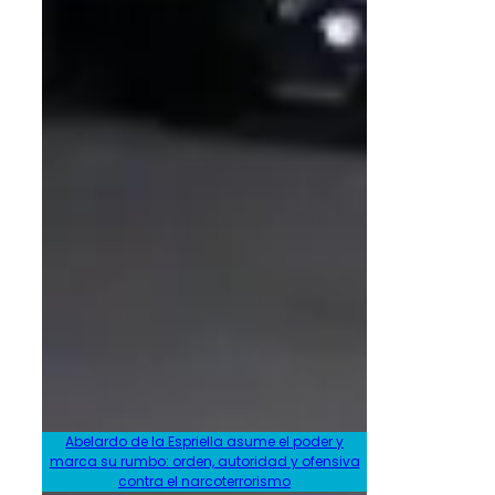
Abelardo de la Espriella asume el poder y
marca su rumbo: orden, autoridad y ofensiva
contra el narcoterrorismo