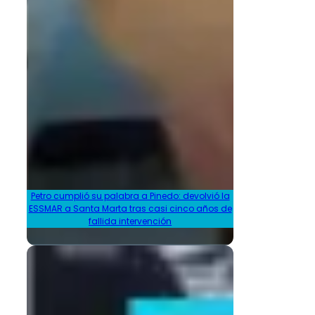
Petro cumplió su palabra a Pinedo: devolvió la
ESSMAR a Santa Marta tras casi cinco años de
fallida intervención