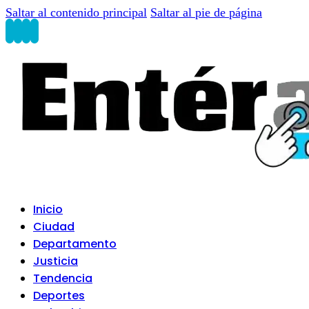
Saltar al contenido principal
Saltar al pie de página
Inicio
Ciudad
Departamento
Justicia
Tendencia
Deportes