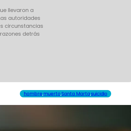
ue llevaron a
 Las autoridades
as circunstancias
 razones detrás
hombre
,
muerto
,
Santa Marta
,
suicidio