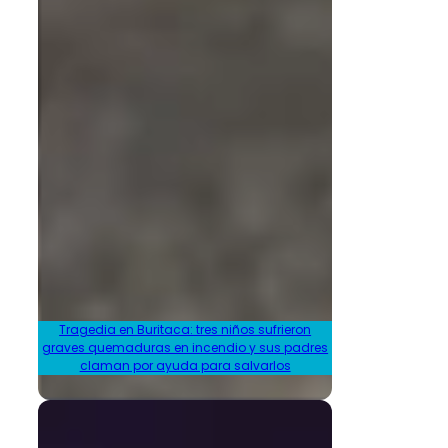
Tragedia en Buritaca: tres niños sufrieron
graves quemaduras en incendio y sus padres
claman por ayuda para salvarlos