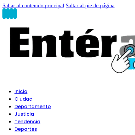
Saltar al contenido principal
Saltar al pie de página
Inicio
Ciudad
Departamento
Justicia
Tendencia
Deportes