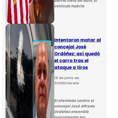
barrio Siete de Abril. El
vehículo habría
Intentaron matar al
concejal José
Ordóñez: así quedó
el carro tras el
ataque a tiros
19 de junio de
2026
Enterate
El atentado contra el
concejal José Alfredo
Ordóñez encendió
nuevamente las