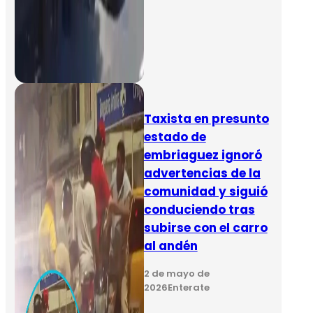
Taxista en presunto
estado de
embriaguez ignoró
advertencias de la
comunidad y siguió
conduciendo tras
subirse con el carro
al andén
2 de mayo de
2026
Enterate