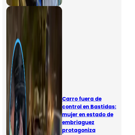
Carro fuera de
control en Bastidas:
mujer en estado de
embriaguez
protagoniza