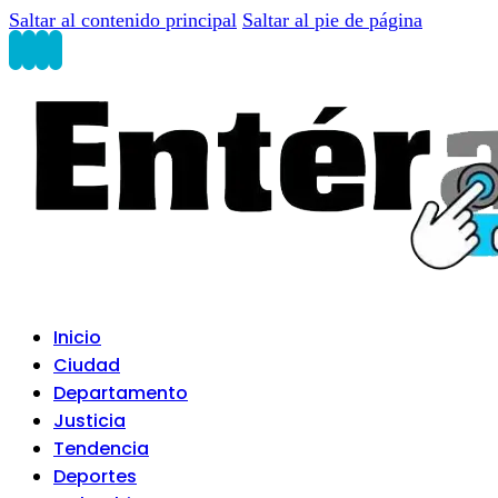
Saltar al contenido principal
Saltar al pie de página
Inicio
Ciudad
Departamento
Justicia
Tendencia
Deportes