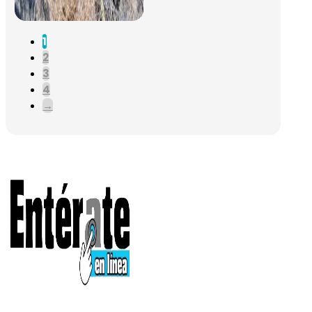
1
2
3
4
→