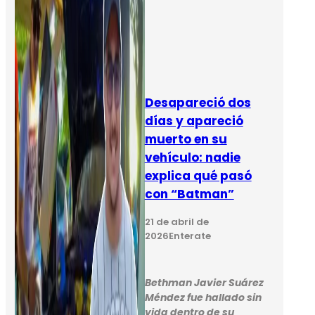
Desapareció dos
días y apareció
muerto en su
vehículo: nadie
explica qué pasó
con “Batman”
21 de abril de
2026
Enterate
Bethman Javier Suárez
Méndez fue hallado sin
vida dentro de su