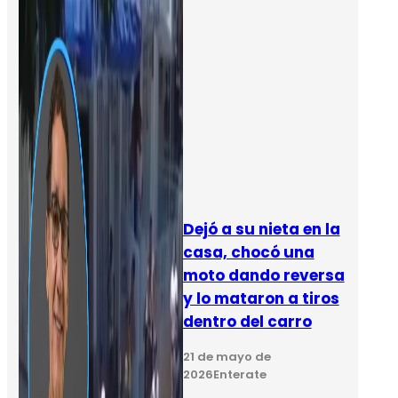
Dejó a su nieta en la
casa, chocó una
moto dando reversa
y lo mataron a tiros
dentro del carro
21 de mayo de
2026
Enterate