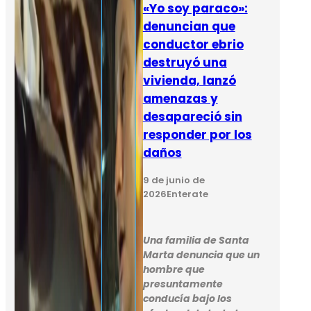
«Yo soy paraco»:
denuncian que
conductor ebrio
destruyó una
vivienda, lanzó
amenazas y
desapareció sin
responder por los
daños
9 de junio de
2026
Enterate
Una familia de Santa
Marta denuncia que un
hombre que
presuntamente
conducía bajo los