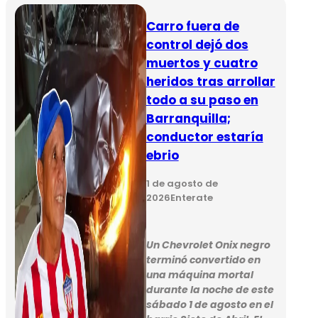
Carro fuera de
control dejó dos
muertos y cuatro
heridos tras arrollar
todo a su paso en
Barranquilla;
conductor estaría
ebrio
1 de agosto de
2026
Enterate
Un Chevrolet Onix negro
terminó convertido en
una máquina mortal
durante la noche de este
sábado 1 de agosto en el