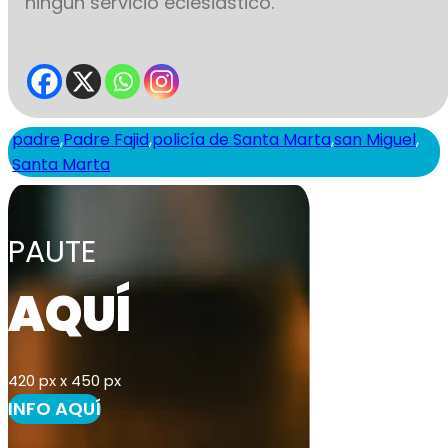
ningún servicio eclesiástico.
padre
,
Padre Fajid
,
policía de Santa Marta
,
san Miguel
,
Santa Marta
PAUTE
AQUÍ
420 px x 450 px
INFO AQUÍ