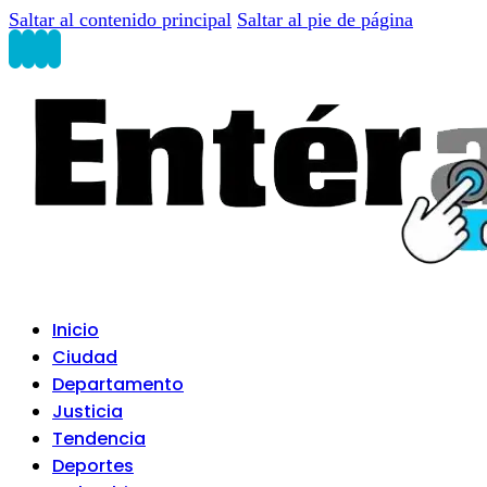
Saltar al contenido principal
Saltar al pie de página
Inicio
Ciudad
Departamento
Justicia
Tendencia
Deportes