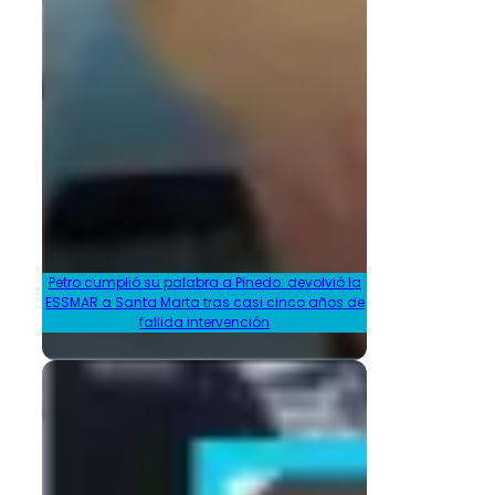
Petro cumplió su palabra a Pinedo: devolvió la
ESSMAR a Santa Marta tras casi cinco años de
fallida intervención