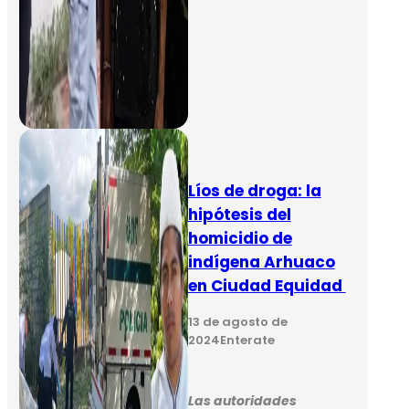
Líos de droga: la
hipótesis del
homicidio de
indígena Arhuaco
en Ciudad Equidad
13 de agosto de
2024
Enterate
Las autoridades