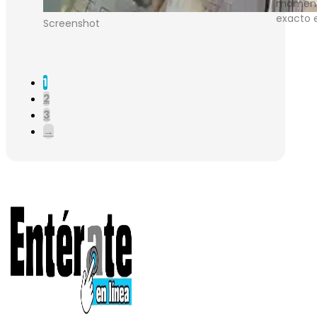
momen
exacto 
Screenshot
1
2
3
→