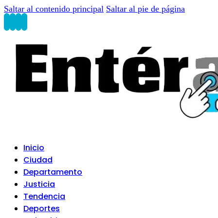
Saltar al contenido principal
Saltar al pie de página
Inicio
Ciudad
Departamento
Justicia
Tendencia
Deportes