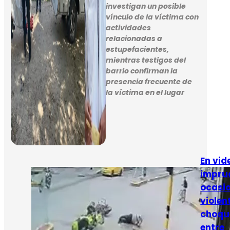
investigan un posible
vínculo de la víctima con
actividades
relacionadas a
estupefacientes,
mientras testigos del
barrio confirman la
presencia frecuente de
la víctima en el lugar
En vid
impru
ocasi
violen
choqu
entre