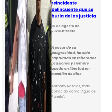
reincidente
delincuente que se
burla de las justicia
14 de agosto de
2024
Enterate
A pesar de su
peligrosidad, ha sido
capturado en reiteradas
ocasiones y siempre
queda en libertad en
cuestión de días.
Anthony Rosales, más
conocido como ‘Agua de
Panela’,