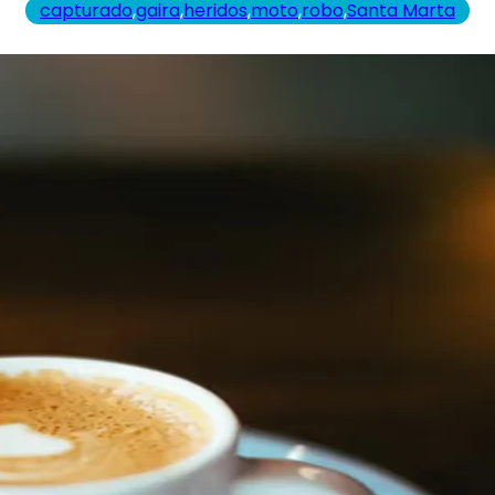
capturado
,
gaira
,
heridos
,
moto
,
robo
,
Santa Marta