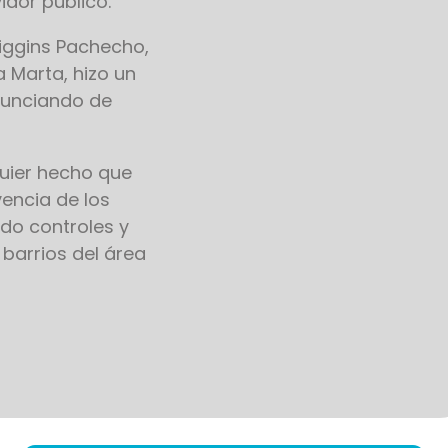
idor público.
Higgins Pachecho,
 Marta, hizo un
nunciando de
uier hecho que
vencia de los
ndo controles y
 barrios del área