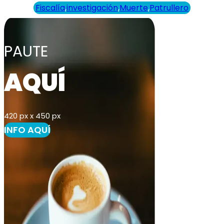
Fiscalía
,
investigación
,
Muerte
,
Patrullero
PAUTE
AQUÍ
420 px x 450 px
INFO AQUÍ