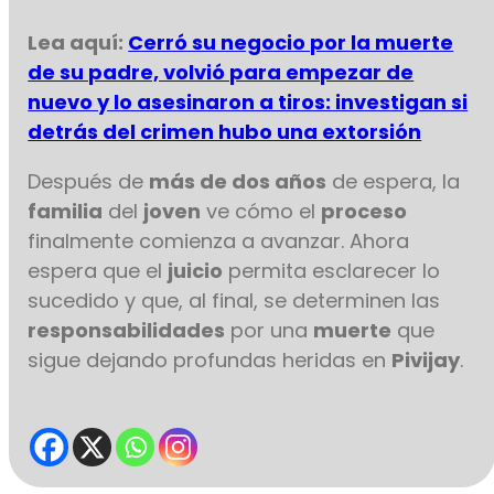
Lea aquí:
Cerró su negocio por la muerte
de su padre, volvió para empezar de
nuevo y lo asesinaron a tiros: investigan si
detrás del crimen hubo una extorsión
Después de
más de dos años
de espera, la
familia
del
joven
ve cómo el
proceso
finalmente comienza a avanzar. Ahora
espera que el
juicio
permita esclarecer lo
sucedido y que, al final, se determinen las
responsabilidades
por una
muerte
que
sigue dejando profundas heridas en
Pivijay
.