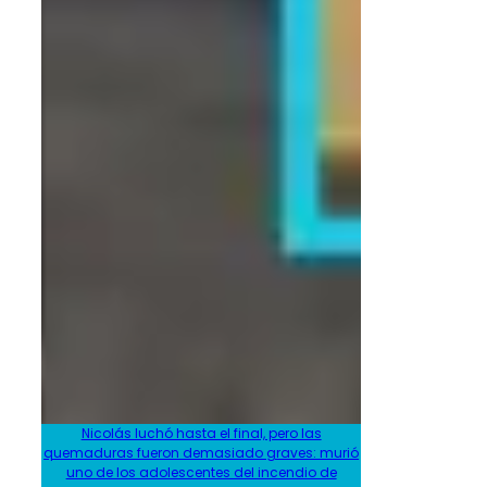
Nicolás luchó hasta el final, pero las
quemaduras fueron demasiado graves: murió
uno de los adolescentes del incendio de