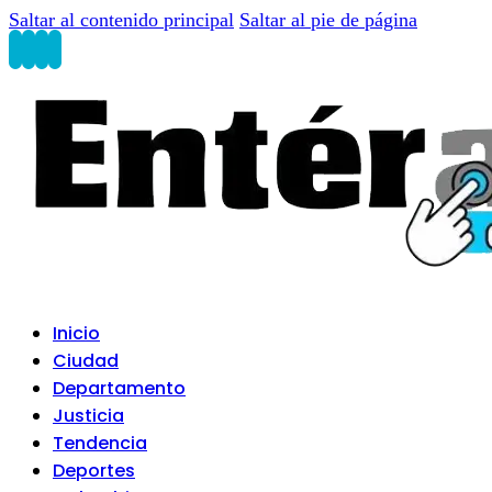
Saltar al contenido principal
Saltar al pie de página
Inicio
Ciudad
Departamento
Justicia
Tendencia
Deportes