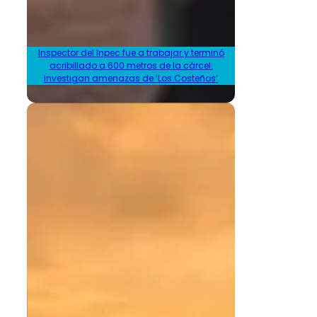
Inspector del Inpec fue a trabajar y terminó
acribillado a 600 metros de la cárcel:
investigan amenazas de ‘Los Costeños’