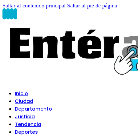
Saltar al contenido principal
Saltar al pie de página
Inicio
Ciudad
Departamento
Justicia
Tendencia
Deportes