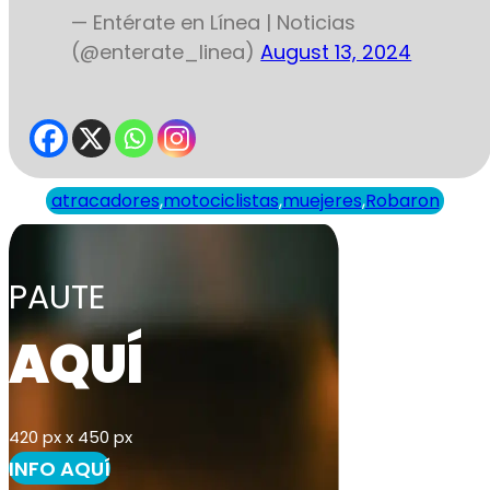
— Entérate en Línea | Noticias
(@enterate_linea)
August 13, 2024
atracadores
,
motociclistas
,
muejeres
,
Robaron
PAUTE
AQUÍ
420 px x 450 px
INFO AQUÍ