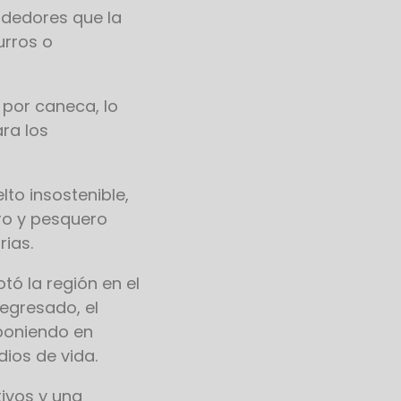
ndedores que la
urros o
 por caneca, lo
ra los
to insostenible,
ro y pesquero
ias.
tó la región en el
regresado, el
 poniendo en
ios de vida.
tivos y una