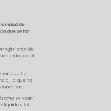
omunidad de
ica que se ha
orregimiento de
luchando por el
comunidad ha
cial, lo que ha
económicas.
Bálsamo se vean
líquido vital.