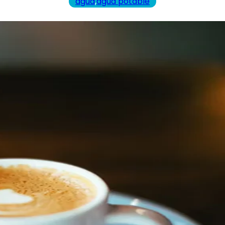
agua
,
agua potable