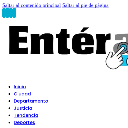
Saltar al contenido principal
Saltar al pie de página
Inicio
Ciudad
Departamento
Justicia
Tendencia
Deportes