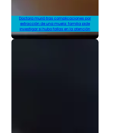
Doctora murió tras complicaciones por
extracción de una muela: familia pide
investigar si hubo fallas en la atención