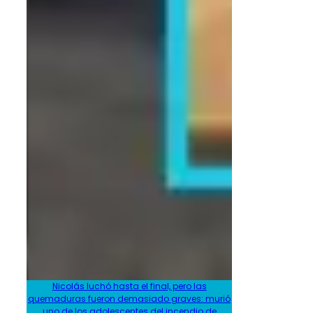
Nicolás luchó hasta el final, pero las
quemaduras fueron demasiado graves: murió
uno de los adolescentes del incendio de