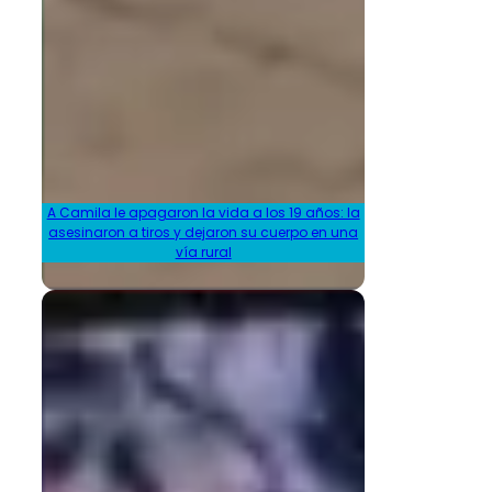
A Camila le apagaron la vida a los 19 años: la
asesinaron a tiros y dejaron su cuerpo en una
vía rural