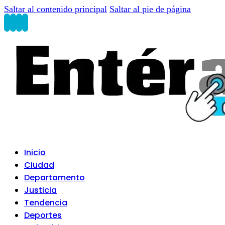
Saltar al contenido principal
Saltar al pie de página
Inicio
Ciudad
Departamento
Justicia
Tendencia
Deportes