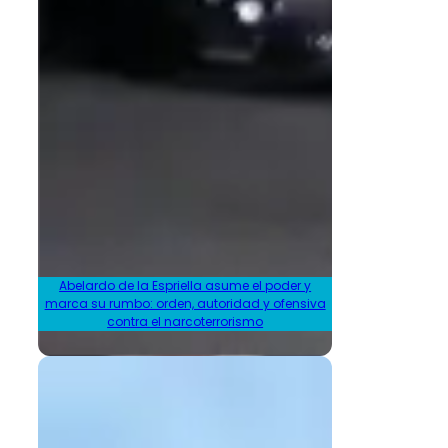
Abelardo de la Espriella asume el poder y
marca su rumbo: orden, autoridad y ofensiva
contra el narcoterrorismo