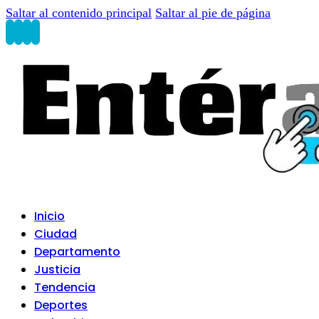
Saltar al contenido principal
Saltar al pie de página
Inicio
Ciudad
Departamento
Justicia
Tendencia
Deportes