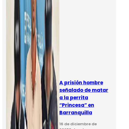
A prisión hombre
señalado de matar
a la perrita
“Princesa” en
Barranquilla
16 de diciembre de