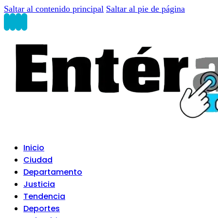
Saltar al contenido principal
Saltar al pie de página
Inicio
Ciudad
Departamento
Justicia
Tendencia
Deportes