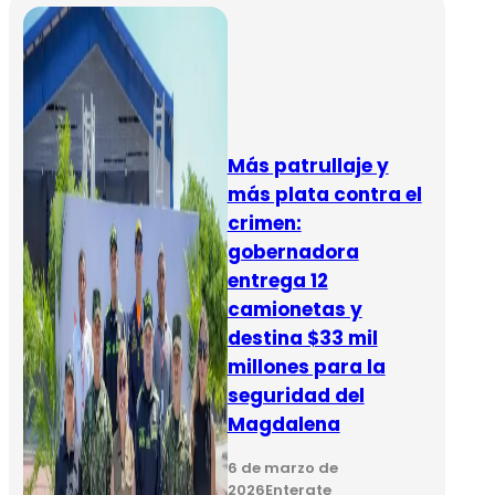
Más patrullaje y
más plata contra el
crimen:
gobernadora
entrega 12
camionetas y
destina $33 mil
millones para la
seguridad del
Magdalena
6 de marzo de
2026
Enterate