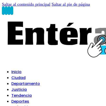
Saltar al contenido principal
Saltar al pie de página
Inicio
Ciudad
Departamento
Justicia
Tendencia
Deportes