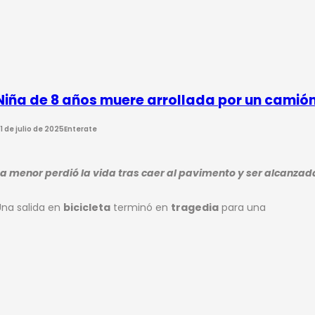
Niña de 8 años muere arrollada por un camió
1 de julio de 2025
Enterate
La menor perdió la vida tras caer al pavimento y ser alcanzada
Una salida en
bicicleta
terminó en
tragedia
para una