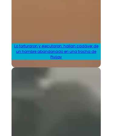
Lo torturaron y ejecutaron: hallan cadáver de
un hombre abandonado en una trocha de
Pivijay