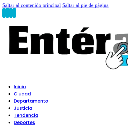
Saltar al contenido principal
Saltar al pie de página
Inicio
Ciudad
Departamento
Justicia
Tendencia
Deportes