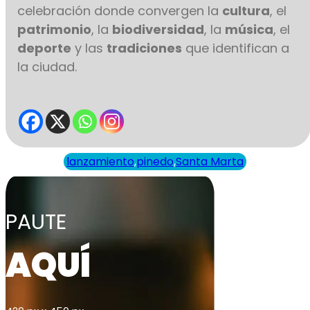
celebración donde convergen la
cultura
, el
patrimonio
, la
biodiversidad
, la
música
, el
deporte
y las
tradiciones
que identifican a
la ciudad.
lanzamiento
,
pinedo
,
Santa Marta
PAUTE
AQUÍ