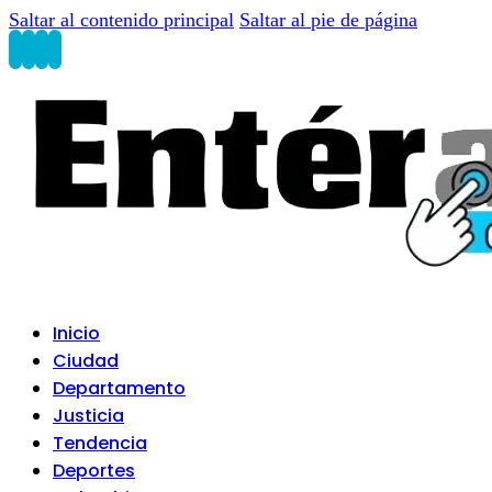
Saltar al contenido principal
Saltar al pie de página
Inicio
Ciudad
Departamento
Justicia
Tendencia
Deportes