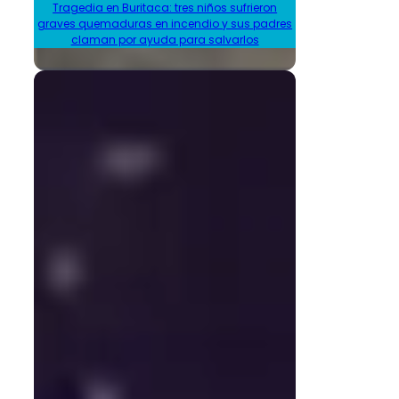
Tragedia en Buritaca: tres niños sufrieron
graves quemaduras en incendio y sus padres
claman por ayuda para salvarlos