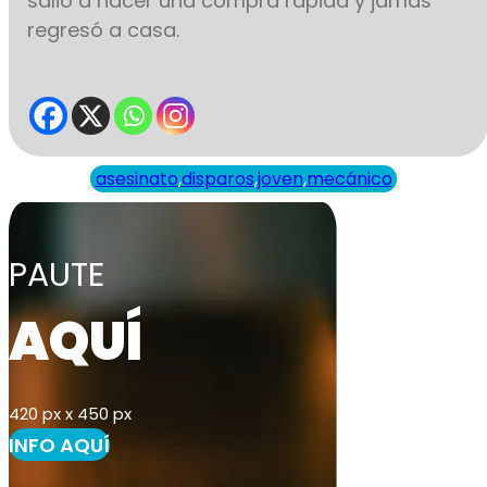
salió a hacer una compra rápida y jamás
regresó a casa.
asesinato
,
disparos
,
joven
,
mecánico
PAUTE
AQUÍ
420 px x 450 px
INFO AQUÍ