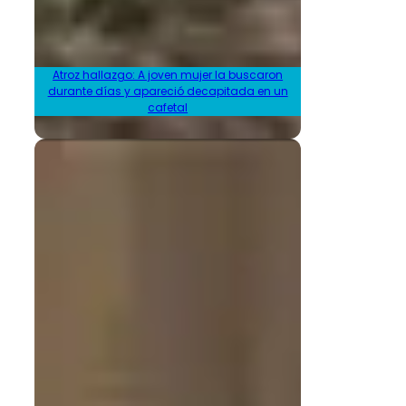
Atroz hallazgo: A joven mujer la buscaron
durante días y apareció decapitada en un
cafetal