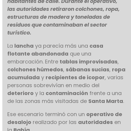
habitantes de calle. Durante el operativo,
las autoridades retiraron colchones, ropa,
estructuras de madera y toneladas de
residuos que contaminaban el sector
turístico.
La
lancha
ya parecía más una
casa
flotante abandonada
que una
embarcación. Entre
tablas improvisadas
,
colchones húmedos
,
sábanas sucias
,
ropa
acumulada
y
recipientes de icopor
, varias
personas sobrevivían en medio del
deterioro
y la
contaminación
frente a una
de las zonas más visitadas de
Santa Marta
.
Ese escenario terminó con un
operativo de
desalojo
realizado por las
autoridades
en
la
Bahía
.