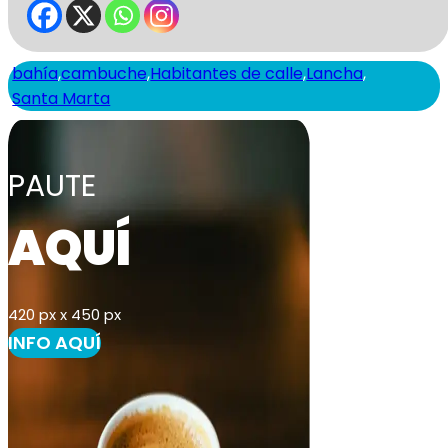
bahía
,
cambuche
,
Habitantes de calle
,
Lancha
,
Santa Marta
PAUTE
AQUÍ
420 px x 450 px
INFO AQUÍ