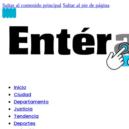
Saltar al contenido principal
Saltar al pie de página
Inicio
Ciudad
Departamento
Justicia
Tendencia
Deportes