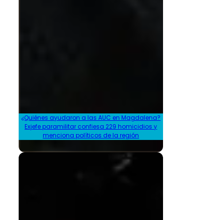
¿Quiénes ayudaron a las AUC en Magdalena?
Exjefe paramilitar confiesa 229 homicidios y
menciona políticos de la región