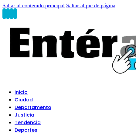
Saltar al contenido principal
Saltar al pie de página
Inicio
Ciudad
Departamento
Justicia
Tendencia
Deportes