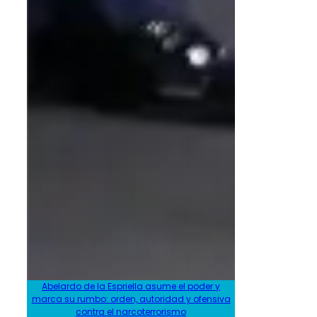
Abelardo de la Espriella asume el poder y
marca su rumbo: orden, autoridad y ofensiva
contra el narcoterrorismo