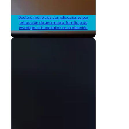
Doctora murió tras complicaciones por
extracción de una muela: familia pide
investigar si hubo fallas en la atención