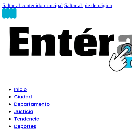
Saltar al contenido principal
Saltar al pie de página
Inicio
Ciudad
Departamento
Justicia
Tendencia
Deportes