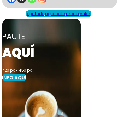
agotado
,
aguacate
,
precio
,
valor
PAUTE
AQUÍ
420 px x 450 px
INFO AQUÍ