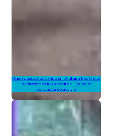
Carro quedó convertido en chatarra tras brutal
accidente en la Troncal del Caribe: el
conductor sobrevivió