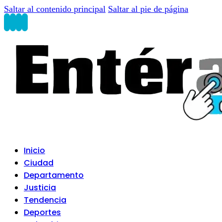
Saltar al contenido principal
Saltar al pie de página
Inicio
Ciudad
Departamento
Justicia
Tendencia
Deportes