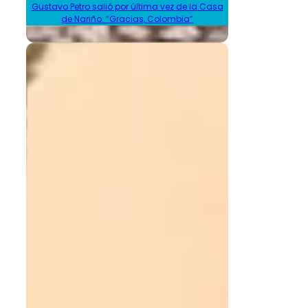
Gustavo Petro salió por última vez de la Casa
de Nariño: “Gracias, Colombia”