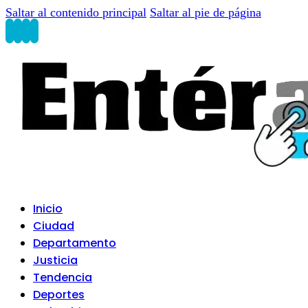
Saltar al contenido principal
Saltar al pie de página
Inicio
Ciudad
Departamento
Justicia
Tendencia
Deportes