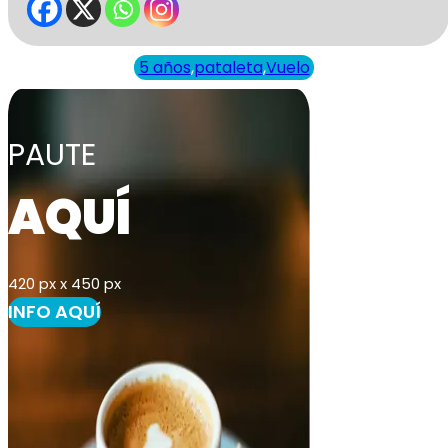
5 años
,
pataleta
,
Vuelo
PAUTE
AQUÍ
420 px x 450 px
INFO AQUÍ