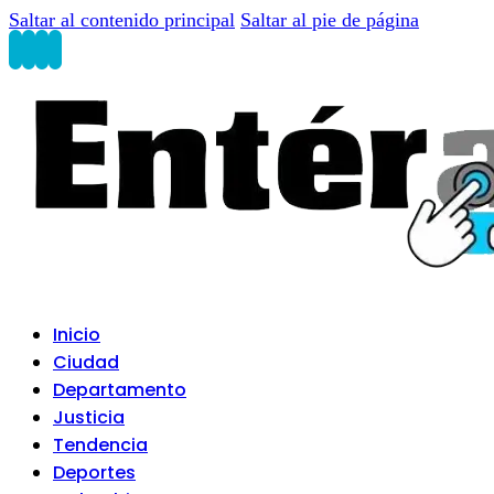
Saltar al contenido principal
Saltar al pie de página
Inicio
Ciudad
Departamento
Justicia
Tendencia
Deportes