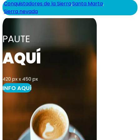
Conquistadores de la Sierra
,
Santa Marta
,
Sierra nevada
PAUTE
AQUÍ
420 px x 450 px
INFO AQUÍ