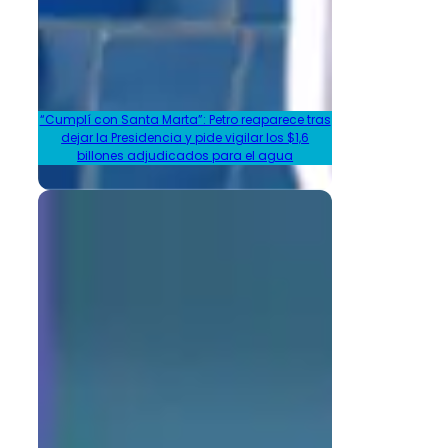
“Cumplí con Santa Marta”: Petro reaparece tras
dejar la Presidencia y pide vigilar los $1,6
billones adjudicados para el agua