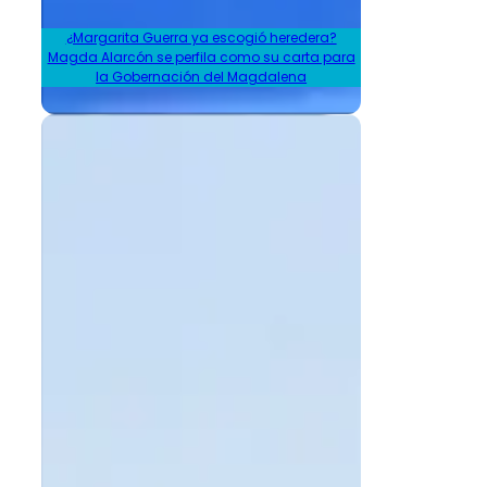
¿Margarita Guerra ya escogió heredera?
Magda Alarcón se perfila como su carta para
la Gobernación del Magdalena