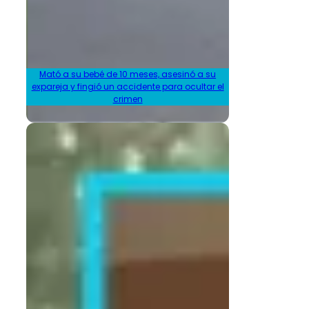
Mató a su bebé de 10 meses, asesinó a su
expareja y fingió un accidente para ocultar el
crimen