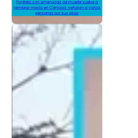
Panfleto con amenazas de muerte vuelve a
sembrar miedo en Ciénaga: señalan a varias
personas por sus alias