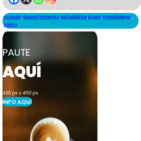
colegio
,
departamento
,
estudiante
,
joven
,
magdalena
,
plato
PAUTE
AQUÍ
420 px x 450 px
INFO AQUÍ