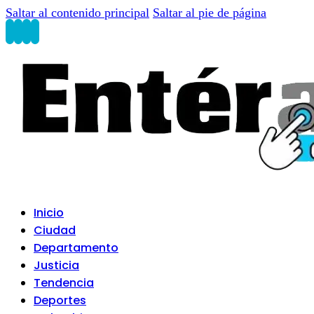
Saltar al contenido principal
Saltar al pie de página
Inicio
Ciudad
Departamento
Justicia
Tendencia
Deportes