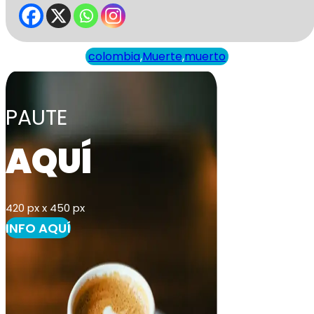
colombia
,
Muerte
,
muerto
PAUTE
AQUÍ
420 px x 450 px
INFO AQUÍ