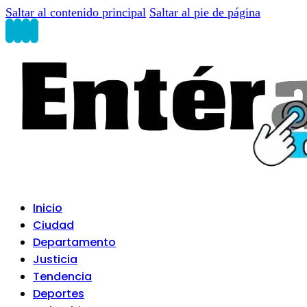
Saltar al contenido principal
Saltar al pie de página
Inicio
Ciudad
Departamento
Justicia
Tendencia
Deportes