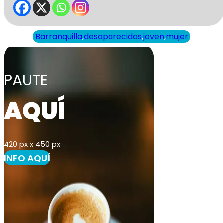
Barranquilla
,
desaparecidas
,
joven
,
mujer
PAUTE
AQUÍ
420 px x 450 px
INFO AQUÍ