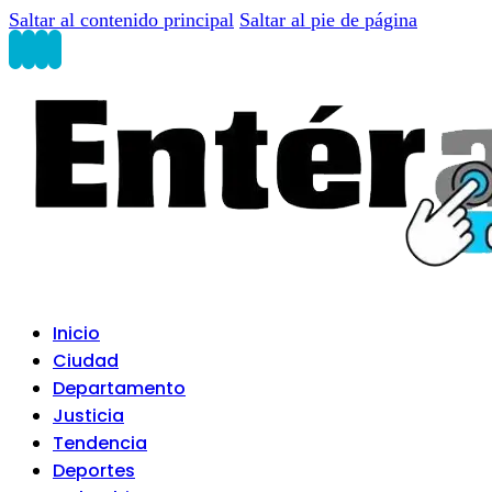
Saltar al contenido principal
Saltar al pie de página
Inicio
Ciudad
Departamento
Justicia
Tendencia
Deportes