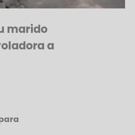
su marido
oladora a
 para