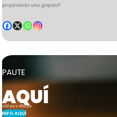
propinando una golpiza?
PAUTE
AQUÍ
420 px x 450 px
INFO AQUÍ