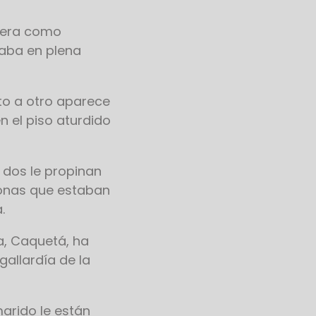
anera como
taba en plena
to a otro aparece
 el piso aturdido
 dos le propinan
sonas que estaban
.
a, Caquetá, ha
gallardía de la
arido le están