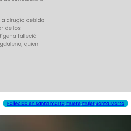
 a cirugía debido
r de los
ígena falleció
gdalena, quien
Fallecido en santa marta
,
muere
,
mujer
,
Santa Marta