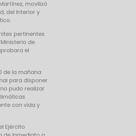
Martínez, movilizó
, del Interior y
tico.
mites pertinentes
 Ministerio de
aprobara el
00 de la mañana
ional para disponer
 no pudo realizar
climáticas
ente con vida y
l Ejército
da de inmediato a