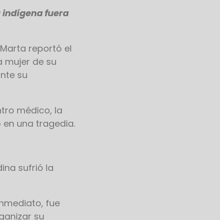
 indígena fuera
.
Marta reportó el
a mujer de su
ante su
ntro médico, la
 en una tragedia.
ina sufrió la
inmediato, fue
rganizar su