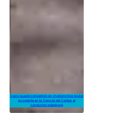
Carro quedó convertido en chatarra tras brutal
accidente en la Troncal del Caribe: el
conductor sobrevivió