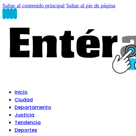
Saltar al contenido principal
Saltar al pie de página
Inicio
Ciudad
Departamento
Justicia
Tendencia
Deportes