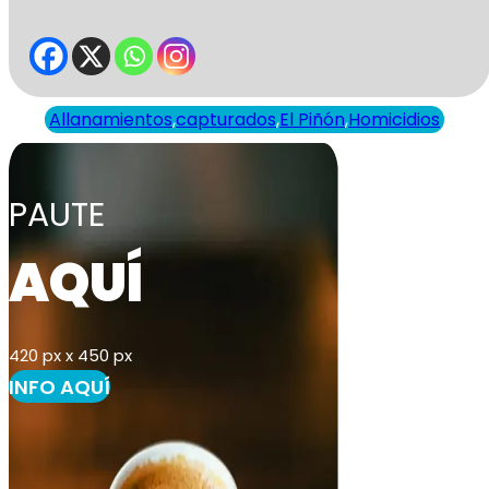
Allanamientos
,
capturados
,
El Piñón
,
Homicidios
PAUTE
AQUÍ
420 px x 450 px
INFO AQUÍ