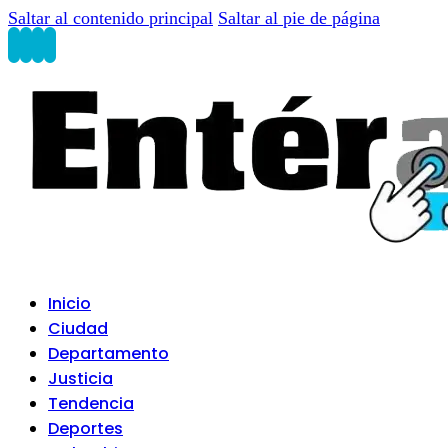
Saltar al contenido principal
Saltar al pie de página
Inicio
Ciudad
Departamento
Justicia
Tendencia
Deportes